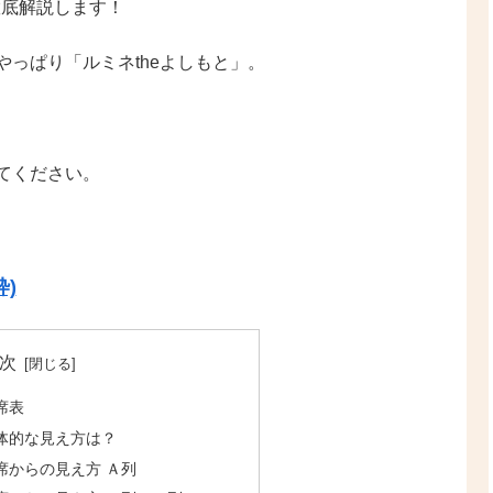
徹底解説します！
っぱり「ルミネtheよしもと」。
てください。
)
次
席表
全体的な見え方は？
座席からの見え方 Ａ列