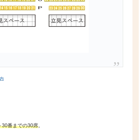
案内
30番までの30席
。