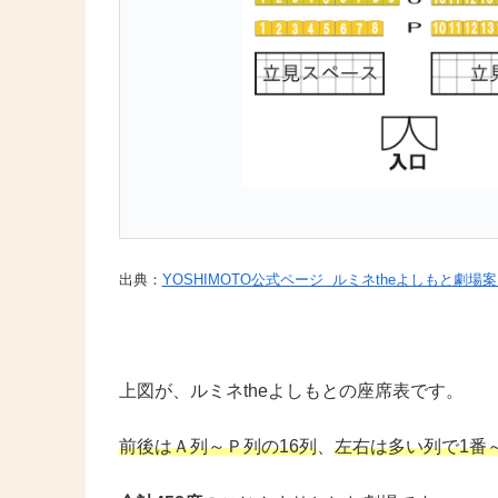
出典：
YOSHIMOTO公式ページ ルミネtheよしもと劇場
上図が、ルミネtheよしもとの座席表です。
前後はＡ列～Ｐ列の16列
、
左右は多い列で1番～