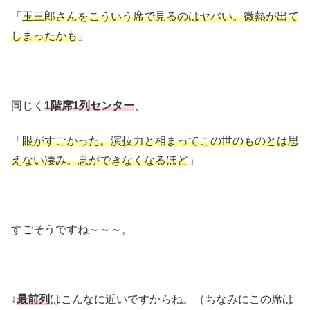
「
玉三郎さんをこういう席で見るのはヤバい。微熱が出て
しまったかも
」
同じく
1階席1列センター
、
「
眼がすごかった。演技力と相まってこの世のものとは思
えない凄み。息ができなくなるほど
」
すごそうですね～～～。
↓
最前列
はこんなに近いですからね。（ちなみにこの席は