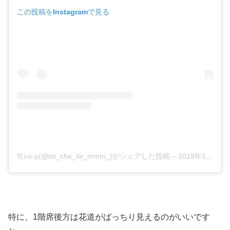
この投稿をInstagramで見る
♏️i-o-p(@mi_che_lle_mmm_)がシェアした投稿
–
2019年11月月3日午前8時12分PST
特に、1階席後方は花道がばっちり見えるのがいいです