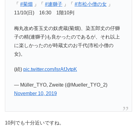
「
#菊畑
」「
#連獅子
」「
#市松小僧の女
」
11/10(日) 16:30 1階10列
梅丸改め莟玉丈の奴虎蔵(菊畑)、染五郎丈の仔獅
子の精(連獅子)も良かったのであるが、それ以上
に楽しかったのが時蔵丈のお千代(市松小僧の
女)。
(続)
pic.twitter.com/IsrAfJvtpK
— Müller_TYO, Zweite (@Mueller_TYO_2)
November 10, 2019
10列でも十分近いですね。