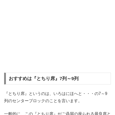
おすすめは『とちり席』7列～9列
『とちり席』というのは、いろはにほへと・・・の7～9
列のセンターブロックのことを言います。
一般的に、この『とちり席』がご贔屓の座られる最良席と