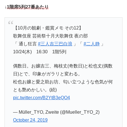
↓
1階席5列27番あたり
【10月の観劇・鑑賞メモ その12】
歌舞伎座 芸術祭十月大歌舞伎 夜の部
「 通し狂言
#三人吉三巴白浪
」「
#二人静
」
10/24(木) 16:30 1階5列
偶数日。お嬢吉三、梅枝丈(奇数日)と松也丈(偶数
日)とで、印象がガラリと変わる。
松也お嬢と愛之助お坊、匂い立つような色気が何
とも艶めかしい。(続)
pic.twitter.com/B2YtB3eQO4
— Müller_TYO, Zweite (@Mueller_TYO_2)
October 24, 2019