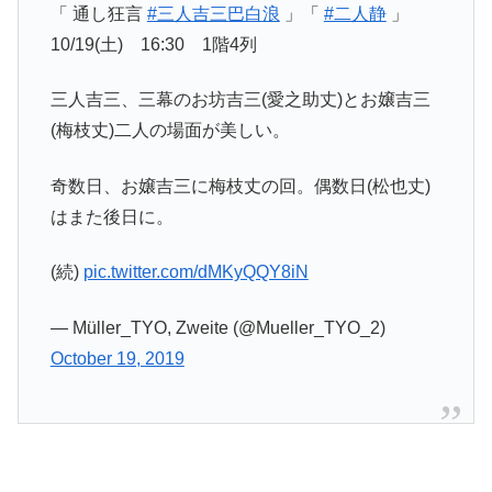
「 通し狂言
#三人吉三巴白浪
」「
#二人静
」
10/19(土) 16:30 1階4列
三人吉三、三幕のお坊吉三(愛之助丈)とお嬢吉三
(梅枝丈)二人の場面が美しい。
奇数日、お嬢吉三に梅枝丈の回。偶数日(松也丈)
はまた後日に。
(続)
pic.twitter.com/dMKyQQY8iN
— Müller_TYO, Zweite (@Mueller_TYO_2)
October 19, 2019