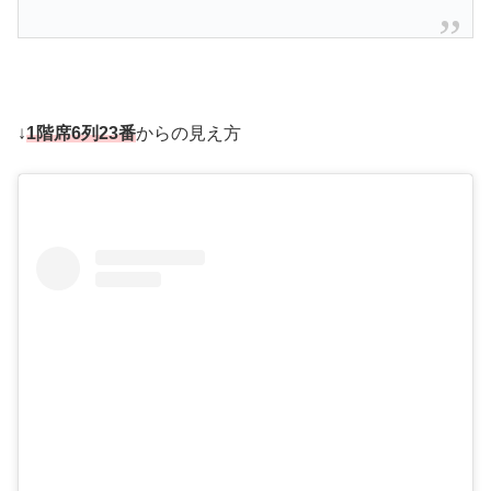
↓
1階席6列23番
からの見え方