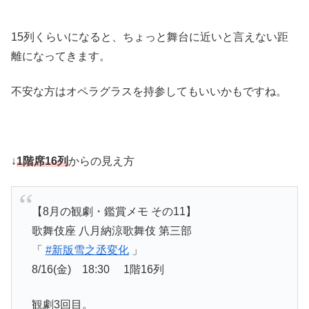
15列くらいになると、ちょっと舞台に近いと言えない距
離になってきます。
不安な方はオペラグラスを持参してもいいかもですね。
↓
1階席16列
からの見え方
【8月の観劇・鑑賞メモ その11】
歌舞伎座 八月納涼歌舞伎 第三部
「
#新版雪之丞変化
」
8/16(金) 18:30 1階16列
観劇3回目。