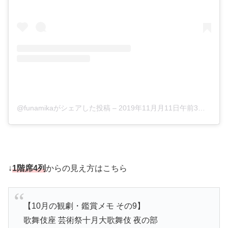
@funamikaがシェアした投稿
–
2019年11月月11日午前3時51分PST
↓
1階席4列
からの見え方はこちら
【10月の観劇・鑑賞メモ その9】
歌舞伎座 芸術祭十月大歌舞伎 夜の部