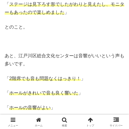
「
ステージは見下ろす形でしたがわりと見えたし、モニタ
ーもあったので楽しめました
」
とのこと。
あと、江戸川区総合文化センターは音響がいいという声も
多いです。
「
2階席でも音も問題なくはっきり！
」
「
ホールがきれいで音も良く響いた
」
「
ホールの音響がよい
」
など、音響に関する良い口コミがたくさん見られますよ
メニュー
ホーム
検索
トップ
サイドバー