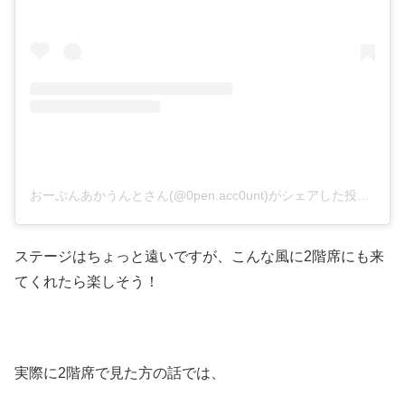
おーぷんあかうんとさん(@0pen.acc0unt)がシェアした投稿
–
20
ステージはちょっと遠いですが、こんな風に2階席にも来
てくれたら楽しそう！
実際に2階席で見た方の話では、