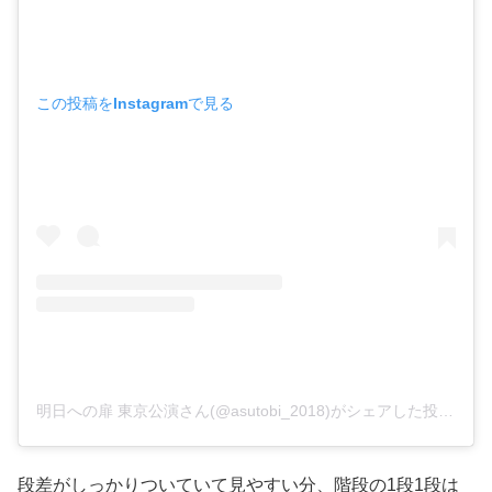
この投稿をInstagramで見る
明日への扉 東京公演さん(@asutobi_2018)がシェアした投稿
–
2
段差がしっかりついていて見やすい分、階段の1段1段は